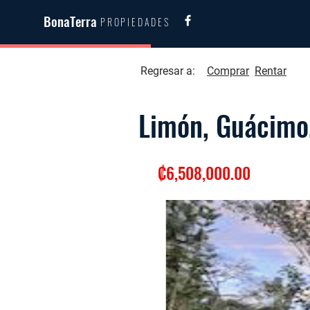
BonaTerra
PROPIEDADES
Regresar a:
Comprar
Rentar
Limón, Guácimo
₡6,508,000.00