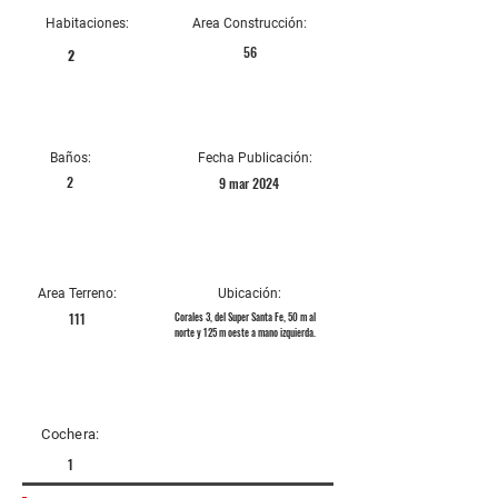
Habitaciones:
Area Construcción:
56
2
Baños:
Fecha Publicación:
2
9 mar 2024
Area Terreno:
Ubicación:
111
Corales 3, del Super Santa Fe, 50 m al
norte y 125 m oeste a mano izquierda.
Cochera:
1