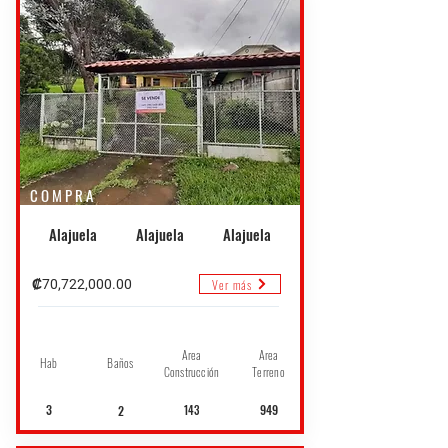
COMPRA
Alajuela
Alajuela
Alajuela
Ver más
₡70,722,000.00
Area
Area
Hab
Baños
Construcción
Terreno
3
949
2
143