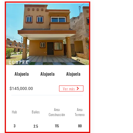
COMPRA
Alajuela
Alajuela
Alajuela
Ver más
$145,000.00
Area
Area
Hab
Baños
Construcción
Terreno
3
80
2.5
115