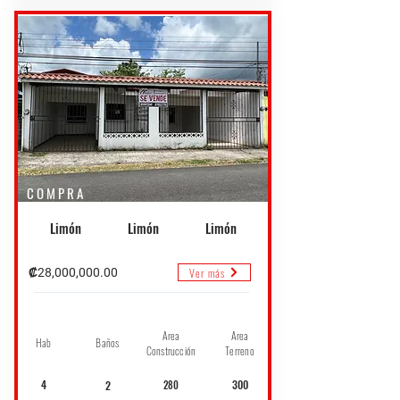
COMPRA
Limón
Limón
Limón
Ver más
₡28,000,000.00
Area
Area
Hab
Baños
Construcción
Terreno
4
300
2
280