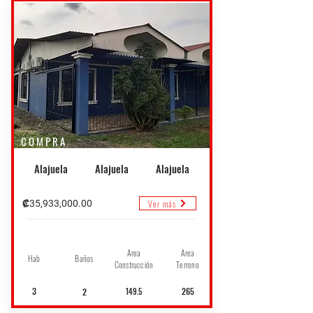
COMPRA
Alajuela
Alajuela
Alajuela
Ver más
₡35,933,000.00
Area
Area
Hab
Baños
Construcción
Terreno
3
265
2
149.5