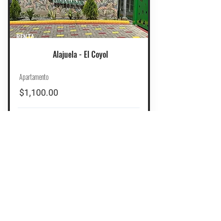
RENTA
Alajuela - El Coyol
Apartamento
$1,100.00
Habitaciones
Baños
Cochera
Mt2
3
45
2
2
Ver más